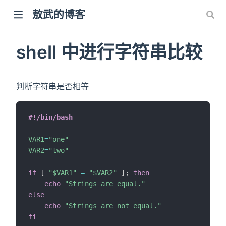
敖武的博客
shell 中进行字符串比较
判断字符串是否相等
#!/bin/bash
VAR1
=
"one"
VAR2
=
"two"
if
[
"
$VAR1
"
=
"
$VAR2
"
]
;
then
echo
"Strings are equal."
else
echo
"Strings are not equal."
fi