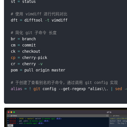
st 
=
 status

# 使用 vimdiff 进行代码对比
dft 
=
 difftool 
-t
 vimdiff

# 简化 git 子命令 长度
br 
=
 branch

cm 
=
 commit

ck 
=
cp
=
 cherry-pick

cr 
=
 cherry 
-v
pom 
=
 pull origin master

# 于创建了查看别名的子命令，通过调用 git config 实现
alias
=
!
git
 config --get-regexp ^alias
\
\
. 
|
sed
-