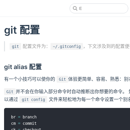
git 配置
配置文件为：
，下文涉及到的配置便
git
~/.gitconfig
git alias 配置
有一个小技巧可以使你的
体验更简单、容易、熟悉：别
Git
并不会在你输入部分命令时自动推断出你想要的命令。
Git
以通过
文件来轻松地为每一个命令设置一个别名
git config
br 
=
 branch

cm 
=
 commit

ck 
=