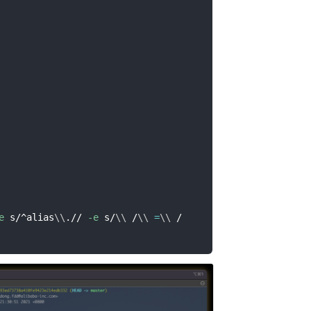
e
 s/^alias
\
\
.// 
-e
 s/
\
\
 /
\
\
=
\
\
 /
