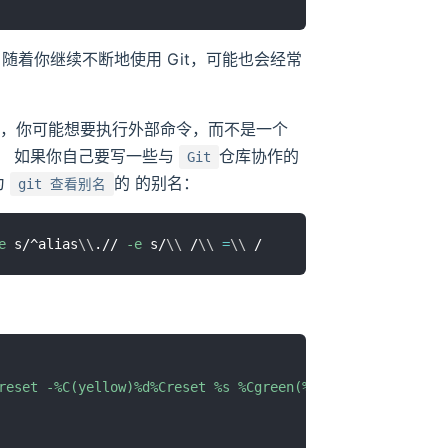
随着你继续不断地使用 Git，可能也会经常
而，你可能想要执行外部命令，而不是一个
号。 如果你自己要写一些与
仓库协作的
Git
为
的 的别名：
git 查看别名
e
 s/^alias
\
\
.// 
-e
 s/
\
\
 /
\
\
=
\
\
reset -%C(yellow)%d%Creset %s %Cgreen(%cr) %C(bold blue)