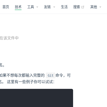
(opens new 
首页
技术
工具
友链
生活
搜索
其他
在该文件中
名。
 如果不想每次都输入完整的
命令，可
Git
。 这里有一些例子你可以试试：