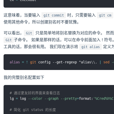
这意味着，当要输入
时，只需要输入
git commit
git cm
使用其他命令，所以创建别名时不要犹豫。
可以看出，
只是简单地将别名替换为对应的命令。 然
Git
子命令。 如果是那样的话，可以在命令前面加入 ! 符
Git
工具的话，那会很有用。 我们现在演示将
定义
git alias
alias
=
!
git
 config --get-regexp ^alias
\
\
. 
|
sed
-
我的完整别名配置如下
# 通过更友好的界面来查看日志
lg 
=
 log 
--color
--graph
--pretty
=
format:
'%Cred%h%C
# 简化 git status 的长度