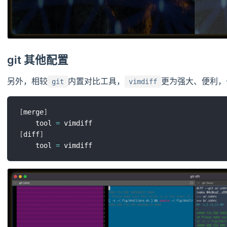
git 其他配置
另外，相较
内置对比工具，
更为强大、便利，
git
vimdiff
[
merge
]
	tool 
=
[
diff
]
	tool 
=