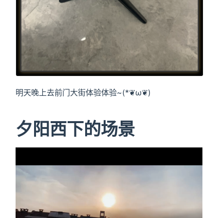
明天晚上去前门大街体验体验~(*❦ω❦)
夕阳西下的场景