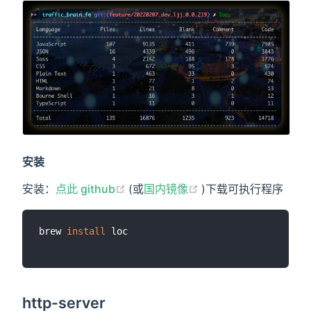
安装
(opens new window)
(opens new window
安装：
点此 github
(或
国内镜像
)下载可执行程序
brew 
install
 loc

http-server