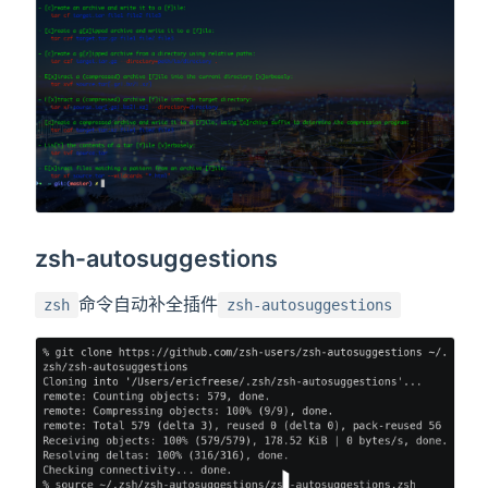
zsh-autosuggestions
命令自动补全插件
zsh
zsh-autosuggestions