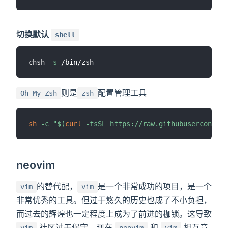
切换默认
shell
chsh 
-s
则是
配置管理工具
Oh My Zsh
zsh
sh
-c
"
$(
curl
-fsSL
 https://raw.githubusercontent
neovim
的替代配，
是一个非常成功的项目，是一个
vim
vim
非常优秀的工具。但过于悠久的历史也成了不小负担，
而过去的辉煌也一定程度上成为了前进的枷锁。这导致
社区过于保守。现在
和
相互竞