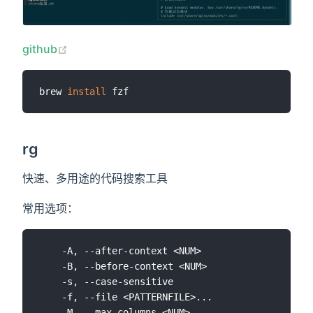
(opens new window)
github
brew 
install
rg
快速、多用途的代码搜索工具
常用选项：
    -A, --after-context <NUM>                    
    -B, --before-context <NUM>                   
    -s, --case-sensitive                         
    -f, --file <PATTERNFILE>...                  
    -M, --max-columns <NUM>                      