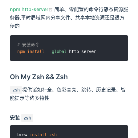
(opens new window)
npm http-server
简单、零配置的命令行静态资源服
务器,平时局域网内分享文件、共享本地资源还是很方
便的
# 安装命令
npm
install
--global
Oh My Zsh && Zsh
提供诸如补全、色彩高亮、跳转、历史记录、智
zsh
能提示等诸多特性
安装
zsh
brew 
install
zsh